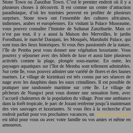
Stone Town ou Zanzibar Town. C’est le premier endroit où il y a
plusieurs choses à découvrir. Il est comme un centre d’attraction
paradisiaque, d’où les touristes peuvent en profiter de plusieurs
surprises. Stone town ont l’ensemble des cultures africaines,
indiennes, arabes et européennes. En visitant la Palace Museaume,
vous pouvez connaître l’histoire de Sultanat Zanzibarite. Mais ce
n’est pas tout, il y a aussi la Maison des Merveilles, le jardin
Forodhani, le marché Darajani, les Mosqués, Maruhubi Palace, qui
sont tous des lieux historiques. Si vous êtes passionnés de la nature,
l’île de Pemba peut vous donner une végétation luxuriante. Vous
pourrez y séjourner avec des hôtels de luxe et aussi faire plusieurs
activités comme la plage, plongée sous-marine. En outre, les
paysages aquatiques sur l’îlot de Memba sont tellement admirables.
Sur cette île, vous pouvez admirer une variété de flores et des faunes
marines. Le village de kizimkazi est très connu par ses séances de
nage avec les dauphins dans les eaux cristallines. Il est possible de
pratiquer une randonnée maritime sur cette île. Le village de
pêcheurs de Nungwi peut vous donner une sensation forte, avec
l’accueil chaleureux de la population du village. Pour une ambiance
dans la forêt tropicale, le parc de Jozani renferme jusqu’à maintenant
des vies sauvages et luxuriantes. Si vous êtes à la recherche d’un
endroit parfait pour vos prochaines vacances, un
voyage à Zanzibar
est idéal pour vous ou avec votre famille ou vos amies et même en
amoureux.